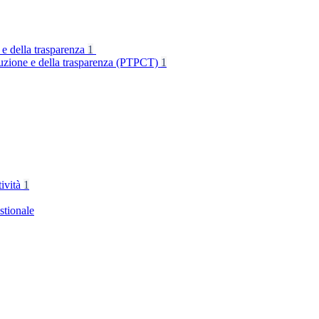
 e della trasparenza
1
rruzione e della trasparenza (PTPCT)
1
tività
1
stionale