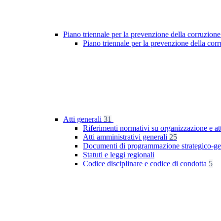
Piano triennale per la prevenzione della corruzione
Piano triennale per la prevenzione della co
Atti generali
31
Riferimenti normativi su organizzazione e at
Atti amministrativi generali
25
Documenti di programmazione strategico-ge
Statuti e leggi regionali
Codice disciplinare e codice di condotta
5