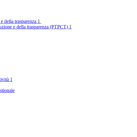
 e della trasparenza
1
rruzione e della trasparenza (PTPCT)
1
tività
1
stionale