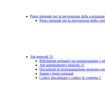
Piano triennale per la prevenzione della corruzione
Piano triennale per la prevenzione della co
Atti generali
31
Riferimenti normativi su organizzazione e at
Atti amministrativi generali
25
Documenti di programmazione strategico-ge
Statuti e leggi regionali
Codice disciplinare e codice di condotta
5