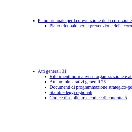
Piano triennale per la prevenzione della corruzione
Piano triennale per la prevenzione della co
Atti generali
31
Riferimenti normativi su organizzazione e at
Atti amministrativi generali
25
Documenti di programmazione strategico-ge
Statuti e leggi regionali
Codice disciplinare e codice di condotta
5