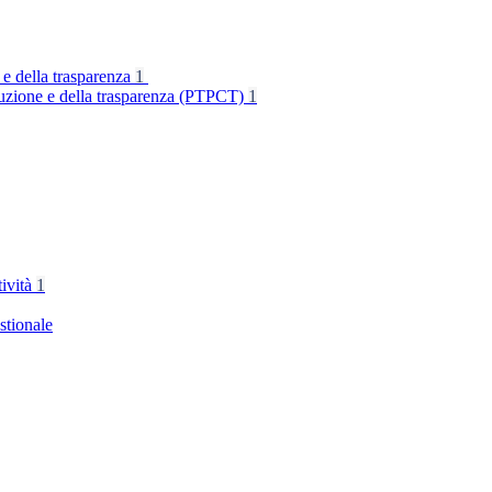
 e della trasparenza
1
rruzione e della trasparenza (PTPCT)
1
tività
1
stionale