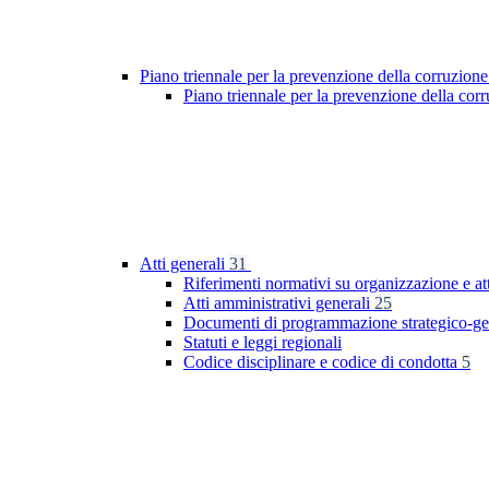
Piano triennale per la prevenzione della corruzione
Piano triennale per la prevenzione della co
Atti generali
31
Riferimenti normativi su organizzazione e at
Atti amministrativi generali
25
Documenti di programmazione strategico-ge
Statuti e leggi regionali
Codice disciplinare e codice di condotta
5