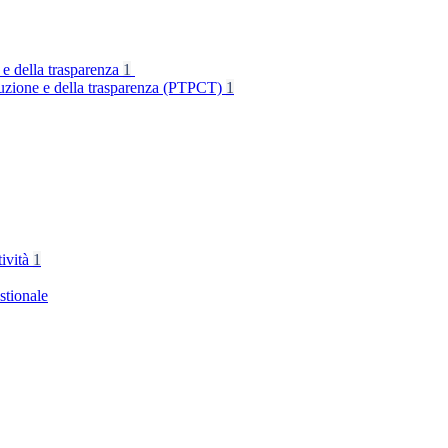
 e della trasparenza
1
rruzione e della trasparenza (PTPCT)
1
tività
1
stionale