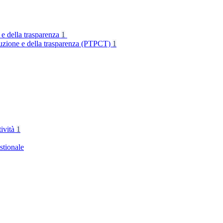
 e della trasparenza
1
rruzione e della trasparenza (PTPCT)
1
tività
1
stionale