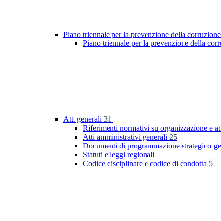
Piano triennale per la prevenzione della corruzione
Piano triennale per la prevenzione della co
Atti generali
31
Riferimenti normativi su organizzazione e at
Atti amministrativi generali
25
Documenti di programmazione strategico-ge
Statuti e leggi regionali
Codice disciplinare e codice di condotta
5