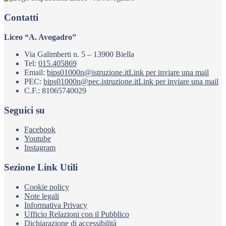
Contatti
Liceo “A. Avogadro”
Via Galimberti n. 5 – 13900 Biella
Tel:
015.405869
Email:
bips01000n@istruzione.it
Link per inviare una mail
PEC:
bips01000n@pec.istruzione.it
Link per inviare una mail
C.F.: 81065740029
Seguici su
Facebook
Youtube
Instagram
Sezione Link Utili
Cookie policy
Note legali
Informativa Privacy
Ufficio Relazioni con il Pubblico
Dichiarazione di accessibilità