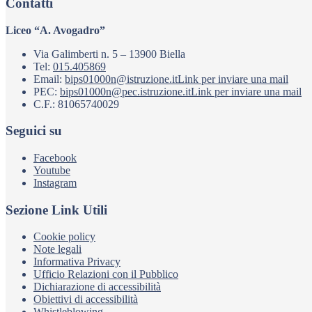
Contatti
Liceo “A. Avogadro”
Via Galimberti n. 5 – 13900 Biella
Tel:
015.405869
Email:
bips01000n@istruzione.it
Link per inviare una mail
PEC:
bips01000n@pec.istruzione.it
Link per inviare una mail
C.F.: 81065740029
Seguici su
Facebook
Youtube
Instagram
Sezione Link Utili
Cookie policy
Note legali
Informativa Privacy
Ufficio Relazioni con il Pubblico
Dichiarazione di accessibilità
Obiettivi di accessibilità
Whistleblowing