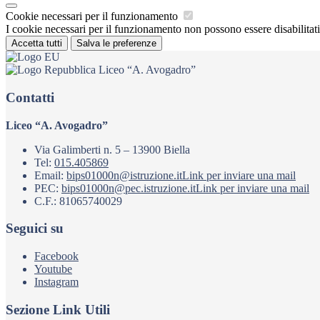
Cookie necessari per il funzionamento
I cookie necessari per il funzionamento non possono essere disabilitati.
Accetta tutti
Salva le preferenze
Liceo “A. Avogadro”
Contatti
Liceo “A. Avogadro”
Via Galimberti n. 5 – 13900 Biella
Tel:
015.405869
Email:
bips01000n@istruzione.it
Link per inviare una mail
PEC:
bips01000n@pec.istruzione.it
Link per inviare una mail
C.F.: 81065740029
Seguici su
Facebook
Youtube
Instagram
Sezione Link Utili