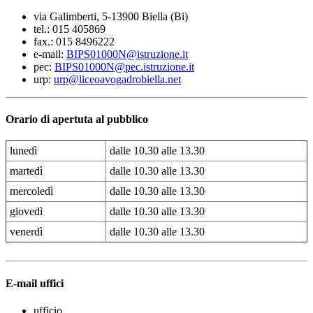
via Galimberti, 5-13900 Biella (Bi)
tel.: 015 405869
fax.: 015 8496222
e-mail:
BIPS01000N@istruzione.it
pec:
BIPS01000N@pec.istruzione.it
urp:
urp@liceoavogadrobiella.net
Orario di apertuta al pubblico
lunedì
dalle 10.30 alle 13.30
martedì
dalle 10.30 alle 13.30
mercoledì
dalle 10.30 alle 13.30
giovedì
dalle 10.30 alle 13.30
venerdì
dalle 10.30 alle 13.30
E-mail uffici
ufficio