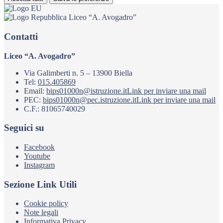
Liceo “A. Avogadro”
Contatti
Liceo “A. Avogadro”
Via Galimberti n. 5 – 13900 Biella
Tel:
015.405869
Email:
bips01000n@istruzione.it
Link per inviare una mail
PEC:
bips01000n@pec.istruzione.it
Link per inviare una mail
C.F.: 81065740029
Seguici su
Facebook
Youtube
Instagram
Sezione Link Utili
Cookie policy
Note legali
Informativa Privacy