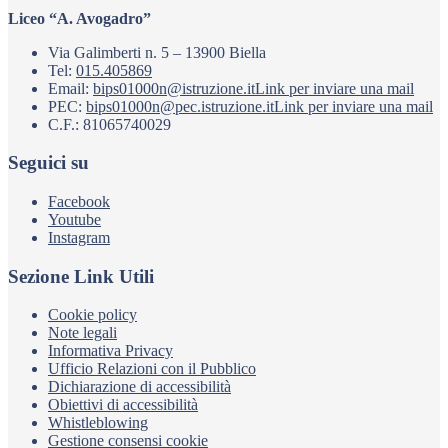
Liceo “A. Avogadro”
Via Galimberti n. 5 – 13900 Biella
Tel:
015.405869
Email:
bips01000n@istruzione.it
Link per inviare una mail
PEC:
bips01000n@pec.istruzione.it
Link per inviare una mail
C.F.: 81065740029
Seguici su
Facebook
Youtube
Instagram
Sezione Link Utili
Cookie policy
Note legali
Informativa Privacy
Ufficio Relazioni con il Pubblico
Dichiarazione di accessibilità
Obiettivi di accessibilità
Whistleblowing
Gestione consensi cookie