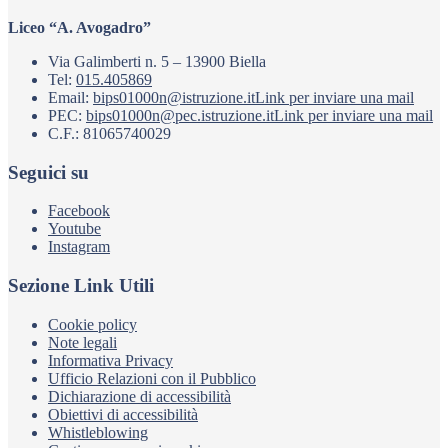
Liceo “A. Avogadro”
Via Galimberti n. 5 – 13900 Biella
Tel:
015.405869
Email:
bips01000n@istruzione.it
Link per inviare una mail
PEC:
bips01000n@pec.istruzione.it
Link per inviare una mail
C.F.: 81065740029
Seguici su
Facebook
Youtube
Instagram
Sezione Link Utili
Cookie policy
Note legali
Informativa Privacy
Ufficio Relazioni con il Pubblico
Dichiarazione di accessibilità
Obiettivi di accessibilità
Whistleblowing