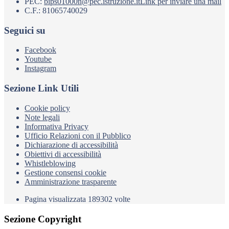
PEC:
bips01000n@pec.istruzione.it
Link per inviare una mail
C.F.: 81065740029
Seguici su
Facebook
Youtube
Instagram
Sezione Link Utili
Cookie policy
Note legali
Informativa Privacy
Ufficio Relazioni con il Pubblico
Dichiarazione di accessibilità
Obiettivi di accessibilità
Whistleblowing
Gestione consensi cookie
Amministrazione trasparente
Pagina visualizzata
189302
volte
Sezione Copyright