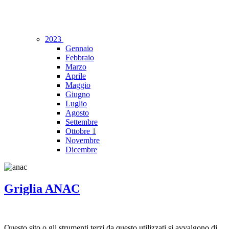
2023
Gennaio
Febbraio
Marzo
Aprile
Maggio
Giugno
Luglio
Agosto
Settembre
Ottobre
1
Novembre
Dicembre
Griglia ANAC
Questo sito o gli strumenti terzi da questo utilizzati si avvalgono di