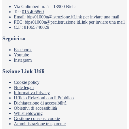
Via Galimberti n. 5 – 13900 Biella
Tel:
015.405869
Email:
bips01000n@istruzione.it
Link per inviare una mail
PEC:
bips01000n@pec.istruzione.it
Link per inviare una mail
C.F.: 81065740029
Seguici su
Facebook
Youtube
Instagram
Sezione Link Utili
Cookie policy
Note legali
Informativa Privacy
Ufficio Relazioni con il Pubblico
Dichiarazione di accessibilità
Obiettivi di accessibilità
Whistleblowing
Gestione consensi cookie
Amministrazione trasparente