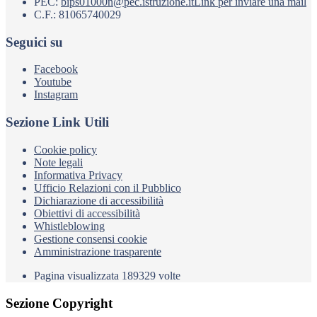
PEC:
bips01000n@pec.istruzione.it
Link per inviare una mail
C.F.: 81065740029
Seguici su
Facebook
Youtube
Instagram
Sezione Link Utili
Cookie policy
Note legali
Informativa Privacy
Ufficio Relazioni con il Pubblico
Dichiarazione di accessibilità
Obiettivi di accessibilità
Whistleblowing
Gestione consensi cookie
Amministrazione trasparente
Pagina visualizzata
189329
volte
Sezione Copyright