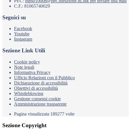
PEC:
bips01000n@pec.istruzione.it
Link per inviare una mail
C.F.: 81065740029
Seguici su
Facebook
Youtube
Instagram
Sezione Link Utili
Cookie policy
Note legali
Informativa Privacy
Ufficio Relazioni con il Pubblico
Dichiarazione di accessibilità
Obiettivi di accessibilità
Whistleblowing
Gestione consensi cookie
Amministrazione trasparente
Pagina visualizzata
189277
volte
Sezione Copyright