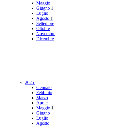
Maggio
Giugno
1
Luglio
Agosto
1
Settembre
Ottobre
Novembre
Dicembre
2025
Gennaio
Febbraio
Marzo
Aprile
Maggio
1
Giugno
Luglio
Agosto