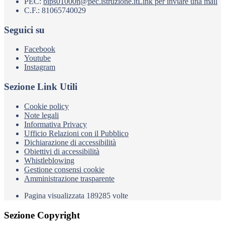
PEC:
bips01000n@pec.istruzione.it
Link per inviare una mail
C.F.: 81065740029
Seguici su
Facebook
Youtube
Instagram
Sezione Link Utili
Cookie policy
Note legali
Informativa Privacy
Ufficio Relazioni con il Pubblico
Dichiarazione di accessibilità
Obiettivi di accessibilità
Whistleblowing
Gestione consensi cookie
Amministrazione trasparente
Pagina visualizzata
189285
volte
Sezione Copyright