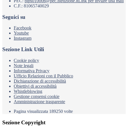
PEC:
bips01000n@pec.istruzione.it
Link per inviare una mail
C.F.: 81065740029
Seguici su
Facebook
Youtube
Instagram
Sezione Link Utili
Cookie policy
Note legali
Informativa Privacy
Ufficio Relazioni con il Pubblico
Dichiarazione di accessibilità
Obiettivi di accessibilità
Whistleblowing
Gestione consensi cookie
Amministrazione trasparente
Pagina visualizzata
189250
volte
Sezione Copyright