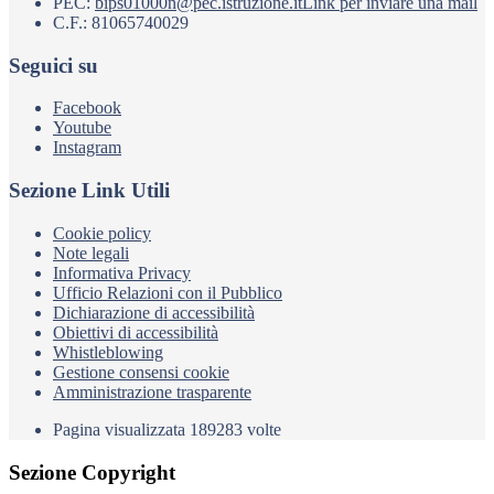
PEC:
bips01000n@pec.istruzione.it
Link per inviare una mail
C.F.: 81065740029
Seguici su
Facebook
Youtube
Instagram
Sezione Link Utili
Cookie policy
Note legali
Informativa Privacy
Ufficio Relazioni con il Pubblico
Dichiarazione di accessibilità
Obiettivi di accessibilità
Whistleblowing
Gestione consensi cookie
Amministrazione trasparente
Pagina visualizzata
189283
volte
Sezione Copyright