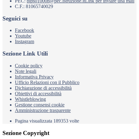
PEC:
bips01000n@pec.istruzione.it
Link per inviare una mail
C.F.: 81065740029
Seguici su
Facebook
Youtube
Instagram
Sezione Link Utili
Cookie policy
Note legali
Informativa Privacy
Ufficio Relazioni con il Pubblico
Dichiarazione di accessibilità
Obiettivi di accessibilità
Whistleblowing
Gestione consensi cookie
Amministrazione trasparente
Pagina visualizzata
189353
volte
Sezione Copyright