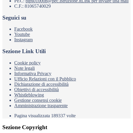
PEC:
bips01000n@pec.istruzione.it
Link per inviare una mail
C.F.: 81065740029
Seguici su
Facebook
Youtube
Instagram
Sezione Link Utili
Cookie policy
Note legali
Informativa Privacy
Ufficio Relazioni con il Pubblico
Dichiarazione di accessibilità
Obiettivi di accessibilità
Whistleblowing
Gestione consensi cookie
Amministrazione trasparente
Pagina visualizzata
189337
volte
Sezione Copyright