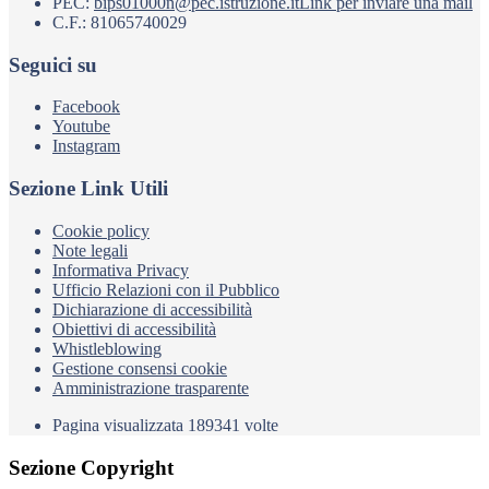
PEC:
bips01000n@pec.istruzione.it
Link per inviare una mail
C.F.: 81065740029
Seguici su
Facebook
Youtube
Instagram
Sezione Link Utili
Cookie policy
Note legali
Informativa Privacy
Ufficio Relazioni con il Pubblico
Dichiarazione di accessibilità
Obiettivi di accessibilità
Whistleblowing
Gestione consensi cookie
Amministrazione trasparente
Pagina visualizzata
189341
volte
Sezione Copyright