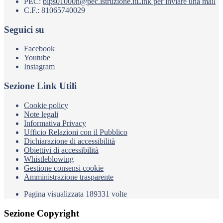
PEC:
bips01000n@pec.istruzione.it
Link per inviare una mail
C.F.: 81065740029
Seguici su
Facebook
Youtube
Instagram
Sezione Link Utili
Cookie policy
Note legali
Informativa Privacy
Ufficio Relazioni con il Pubblico
Dichiarazione di accessibilità
Obiettivi di accessibilità
Whistleblowing
Gestione consensi cookie
Amministrazione trasparente
Pagina visualizzata
189331
volte
Sezione Copyright