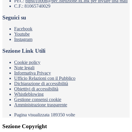
PEC:
bips01000n@pec.istruzione.it
Link per inviare una mail
C.F.: 81065740029
Seguici su
Facebook
Youtube
Instagram
Sezione Link Utili
Cookie policy
Note legali
Informativa Privacy
Ufficio Relazioni con il Pubblico
Dichiarazione di accessibilità
Obiettivi di accessibilità
Whistleblowing
Gestione consensi cookie
Amministrazione trasparente
Pagina visualizzata
189350
volte
Sezione Copyright