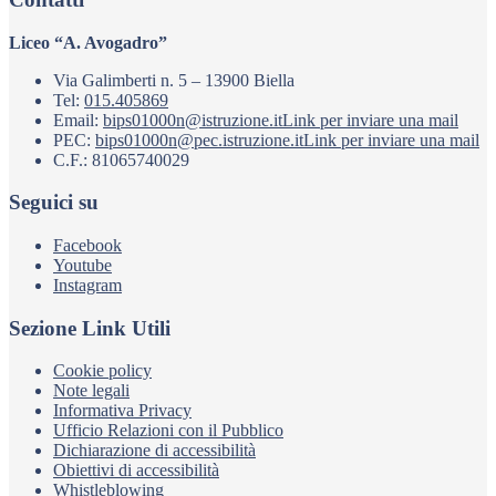
Liceo “A. Avogadro”
Via Galimberti n. 5 – 13900 Biella
Tel:
015.405869
Email:
bips01000n@istruzione.it
Link per inviare una mail
PEC:
bips01000n@pec.istruzione.it
Link per inviare una mail
C.F.: 81065740029
Seguici su
Facebook
Youtube
Instagram
Sezione Link Utili
Cookie policy
Note legali
Informativa Privacy
Ufficio Relazioni con il Pubblico
Dichiarazione di accessibilità
Obiettivi di accessibilità
Whistleblowing