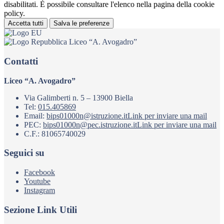
disabilitati. È possibile consultare l'elenco nella pagina della cookie
policy.
Accetta tutti
Salva le preferenze
Liceo “A. Avogadro”
Contatti
Liceo “A. Avogadro”
Via Galimberti n. 5 – 13900 Biella
Tel:
015.405869
Email:
bips01000n@istruzione.it
Link per inviare una mail
PEC:
bips01000n@pec.istruzione.it
Link per inviare una mail
C.F.: 81065740029
Seguici su
Facebook
Youtube
Instagram
Sezione Link Utili