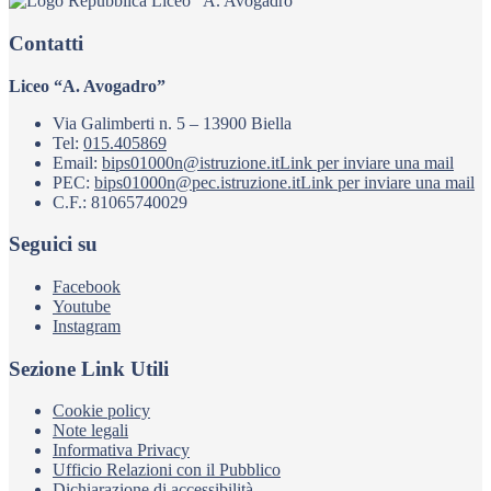
Liceo “A. Avogadro”
Contatti
Liceo “A. Avogadro”
Via Galimberti n. 5 – 13900 Biella
Tel:
015.405869
Email:
bips01000n@istruzione.it
Link per inviare una mail
PEC:
bips01000n@pec.istruzione.it
Link per inviare una mail
C.F.: 81065740029
Seguici su
Facebook
Youtube
Instagram
Sezione Link Utili
Cookie policy
Note legali
Informativa Privacy
Ufficio Relazioni con il Pubblico
Dichiarazione di accessibilità