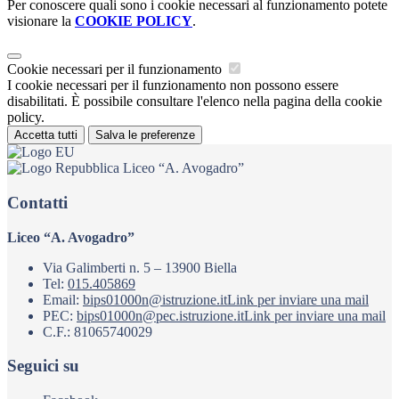
Per conoscere quali sono i cookie necessari al funzionamento potete
visionare la
COOKIE POLICY
.
Cookie necessari per il funzionamento
I cookie necessari per il funzionamento non possono essere
disabilitati. È possibile consultare l'elenco nella pagina della cookie
policy.
Accetta tutti
Salva le preferenze
Liceo “A. Avogadro”
Contatti
Liceo “A. Avogadro”
Via Galimberti n. 5 – 13900 Biella
Tel:
015.405869
Email:
bips01000n@istruzione.it
Link per inviare una mail
PEC:
bips01000n@pec.istruzione.it
Link per inviare una mail
C.F.: 81065740029
Seguici su