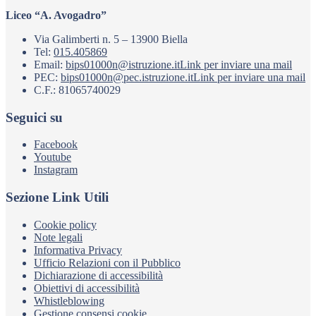
Liceo “A. Avogadro”
Via Galimberti n. 5 – 13900 Biella
Tel:
015.405869
Email:
bips01000n@istruzione.it
Link per inviare una mail
PEC:
bips01000n@pec.istruzione.it
Link per inviare una mail
C.F.: 81065740029
Seguici su
Facebook
Youtube
Instagram
Sezione Link Utili
Cookie policy
Note legali
Informativa Privacy
Ufficio Relazioni con il Pubblico
Dichiarazione di accessibilità
Obiettivi di accessibilità
Whistleblowing
Gestione consensi cookie