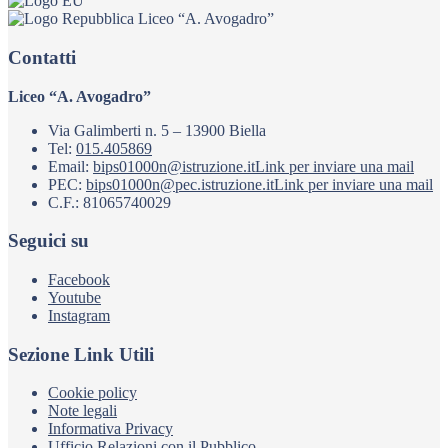
Liceo “A. Avogadro”
Contatti
Liceo “A. Avogadro”
Via Galimberti n. 5 – 13900 Biella
Tel:
015.405869
Email:
bips01000n@istruzione.it
Link per inviare una mail
PEC:
bips01000n@pec.istruzione.it
Link per inviare una mail
C.F.: 81065740029
Seguici su
Facebook
Youtube
Instagram
Sezione Link Utili
Cookie policy
Note legali
Informativa Privacy
Ufficio Relazioni con il Pubblico