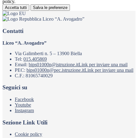
policy.
Accetta tutti
Salva le preferenze
Liceo “A. Avogadro”
Contatti
Liceo “A. Avogadro”
Via Galimberti n. 5 – 13900 Biella
Tel:
015.405869
Email:
bips01000n@istruzione.it
Link per inviare una mail
PEC:
bips01000n@pec.istruzione.it
Link per inviare una mail
C.F.: 81065740029
Seguici su
Facebook
Youtube
Instagram
Sezione Link Utili
Cookie policy