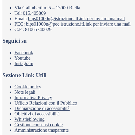
Via Galimberti n. 5 – 13900 Biella
Tel:
015.405869
Email:
bips01000n@istruzione.it
Link per inviare una mail
PEC:
bips01000n@pec.istruzione.it
Link per inviare una mail
C.F.: 81065740029
Seguici su
Facebook
Youtube
Instagram
Sezione Link Utili
Cookie policy
Note legali
Informativa Privacy
Ufficio Relazioni con il Pubblico
Dichiarazione di accessibilità
Obiettivi di accessibilità
Whistleblowing
Gestione consensi cookie
Amministrazione trasparente