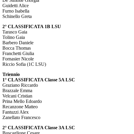
De Simone Giorgia
Guidetti Alice
Furno Isabella
Schinello Greta
2° CLASSIFICATA 1B LSU
Tarasco Gaia
Tolino Gaia
Barbero Daniele
Bocca Thomas
Franchetti Giulia
Fornasier Nicole
Riccio Sofia (1C LSU)
Triennio
1° CLASSIFICATA Classe 5A LSC
Graziano Riccardo
Brazzale Emma
Velcani Cristian
Prina Mello Edoardo
Recanzone Matteo
Fantuzzi Alex
Zanellato Francesco
2° CLASSIFICATA Classe 3A LSC
Buscaglione Cesare