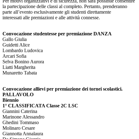
Per motivi organizzativi e di sicurezza, non sarà possibile consentire
la partecipazione delle classi al completo. Pertanto, prenderanno
parte all’evento esclusivamente gli studenti direttamente
interessati alle premiazioni e alle attività connesse.
Convocazione studentesse per premiazione DANZA
Gallo Giulia
Guidetti Alice
Lombardo Ludovica
Arcari Sofia
Selva Bonino Aurora
Liatti Margherita
Munaretto Tabata
Convocazione allievi per premiazione dei tornei scolastici.
PALLAVOLO
Biennio
1° CLASSIFICATA Classe 2C LSC
Giannini Caterina
Marinone Alessandro
Ghedini Tommaso
Molinaro Cesare
Giannotta Annalaura