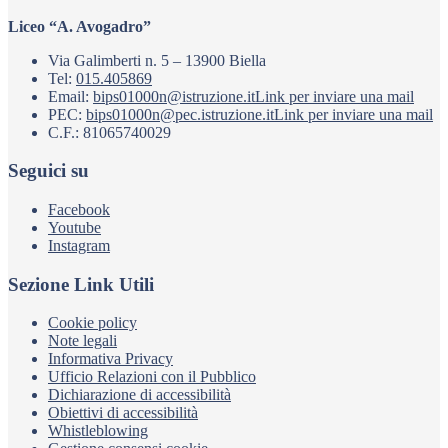
Liceo “A. Avogadro”
Via Galimberti n. 5 – 13900 Biella
Tel:
015.405869
Email:
bips01000n@istruzione.it
Link per inviare una mail
PEC:
bips01000n@pec.istruzione.it
Link per inviare una mail
C.F.: 81065740029
Seguici su
Facebook
Youtube
Instagram
Sezione Link Utili
Cookie policy
Note legali
Informativa Privacy
Ufficio Relazioni con il Pubblico
Dichiarazione di accessibilità
Obiettivi di accessibilità
Whistleblowing