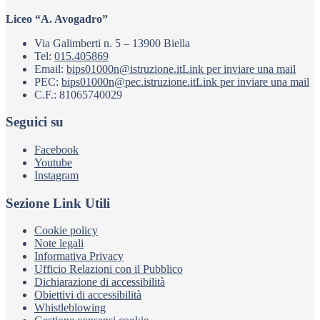
Liceo “A. Avogadro”
Via Galimberti n. 5 – 13900 Biella
Tel:
015.405869
Email:
bips01000n@istruzione.it
Link per inviare una mail
PEC:
bips01000n@pec.istruzione.it
Link per inviare una mail
C.F.: 81065740029
Seguici su
Facebook
Youtube
Instagram
Sezione Link Utili
Cookie policy
Note legali
Informativa Privacy
Ufficio Relazioni con il Pubblico
Dichiarazione di accessibilità
Obiettivi di accessibilità
Whistleblowing