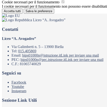
Cookie necessari per il funzionamento
I cookie necessari per il funzionamento non possono essere disabilitati.
Accetta tutti
Salva le preferenze
Liceo “A. Avogadro”
Contatti
Liceo “A. Avogadro”
Via Galimberti n. 5 – 13900 Biella
Tel:
015.405869
Email:
bips01000n@istruzione.it
Link per inviare una mail
PEC:
bips01000n@pec.istruzione.it
Link per inviare una mail
C.F.: 81065740029
Seguici su
Facebook
Youtube
Instagram
Sezione Link Utili