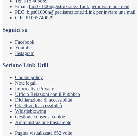
Tel:
015.405869
Email:
bips01000n@istruzione.it
Link per inviare una mail
PEC:
bips01000n@pec.istruzione.it
Link per inviare una mail
C.F.: 81065740029
Seguici su
Facebook
Youtube
Instagram
Sezione Link Utili
Cookie policy
Note legali
Informativa Privacy
Ufficio Relazioni con il Pubblico
Dichiarazione di accessibilità
Obiettivi di accessibilità
Whistleblowing
Gestione consensi cookie
Amministrazione trasparente
Pagina visualizzata
652
volte