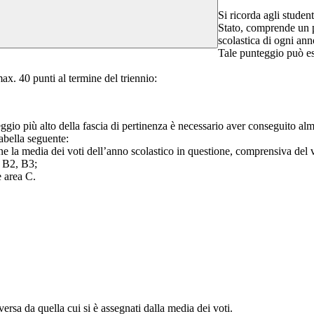
Si ricorda agli student
Stato, comprende un p
scolastica di ogni ann
Tale punteggio può ess
ax. 40 punti al termine del triennio:
gio più alto della fascia di pertinenza è necessario aver conseguito alm
tabella seguente:
ne la media dei voti dell’anno scolastico in questione, comprensiva del 
, B2, B3;
e area C.
ersa da quella cui si è assegnati dalla media dei voti.