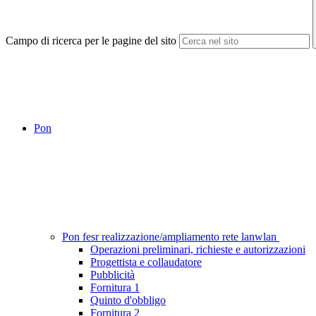
Campo di ricerca per le pagine del sito
Pon
Pon fesr realizzazione/ampliamento rete lanwlan
Operazioni preliminari, richieste e autorizzazioni
Progettista e collaudatore
Pubblicità
Fornitura 1
Quinto d'obbligo
Fornitura 2