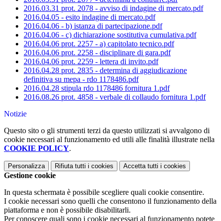
2016.03.31 prot. 2078 - avviso di indagine di mercato.pdf
2016.04.05 - esito indagine di mercato.pdf
2016.04.06 - b) istanza di partecipazione.pdf
2016.04.06 - c) dichiarazione sostitutiva cumulativa.pdf
2016.04.06 prot. 2257 - a) capitolato tecnico.pdf
2016.04.06 prot. 2258 - disciplinare di gara.pdf
2016.04.06 prot. 2259 - lettera di invito.pdf
2016.04.28 prot. 2835 - determina di aggiudicazione
definitiva su mepa - rdo 1178486.pdf
2016.04.28 stipula rdo 1178486 fornitura 1.pdf
2016.08.26 prot. 4858 - verbale di collaudo fornitura 1.pdf
Notizie
Questo sito o gli strumenti terzi da questo utilizzati si avvalgono di
cookie necessari al funzionamento ed utili alle finalità illustrate nella
COOKIE POLICY
.
Personalizza
Rifiuta tutti
i cookies
Accetta tutti
i cookies
Gestione cookie
In questa schermata è possibile scegliere quali cookie consentire.
I cookie necessari sono quelli che consentono il funzionamento della
piattaforma e non è possibile disabilitarli.
Per conoscere quali sono i cookie necessari al funzionamento potete