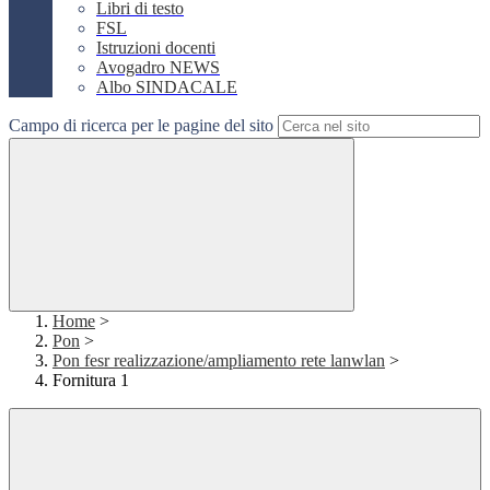
Libri di testo
FSL
Istruzioni docenti
Avogadro NEWS
Albo SINDACALE
Campo di ricerca per le pagine del sito
Home
>
Pon
>
Pon fesr realizzazione/ampliamento rete lanwlan
>
Fornitura 1