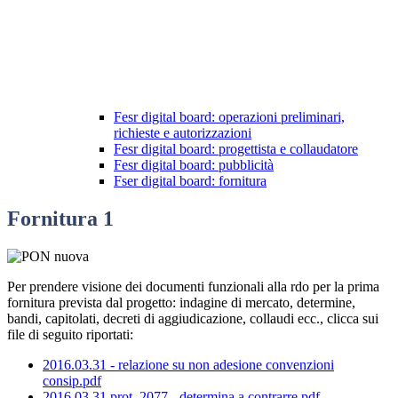
Fesr digital board: operazioni preliminari,
richieste e autorizzazioni
Fesr digital board: progettista e collaudatore
Fesr digital board: pubblicità
Fser digital board: fornitura
Fornitura 1
Per prendere visione dei documenti funzionali alla rdo per la prima
fornitura prevista dal progetto: indagine di mercato, determine,
bandi, capitolati, decreti di aggiudicazione, collaudi ecc., clicca sui
file di seguito riportati:
2016.03.31 - relazione su non adesione convenzioni
consip.pdf
2016.03.31 prot. 2077 - determina a contrarre.pdf