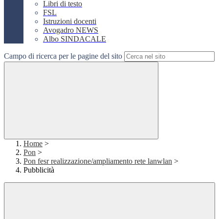
Libri di testo
FSL
Istruzioni docenti
Avogadro NEWS
Albo SINDACALE
Campo di ricerca per le pagine del sito
Home
>
Pon
>
Pon fesr realizzazione/ampliamento rete lanwlan
>
Pubblicità