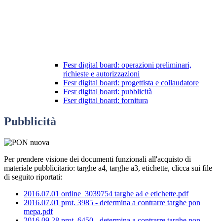
Fesr digital board: operazioni preliminari,
richieste e autorizzazioni
Fesr digital board: progettista e collaudatore
Fesr digital board: pubblicità
Fser digital board: fornitura
Pubblicità
Per prendere visione dei documenti
funzionali all'acquisto di
materiale pubblicitario: targhe a4, targhe a3, etichette, clicca sui file
di seguito riportati:
2016.07.01 ordine_3039754 targhe a4 e etichette.pdf
2016.07.01 prot. 3985 - determina a contrarre targhe pon
mepa.pdf
2016.09.28 prot. 6450 - determina a contrarre targhe pon