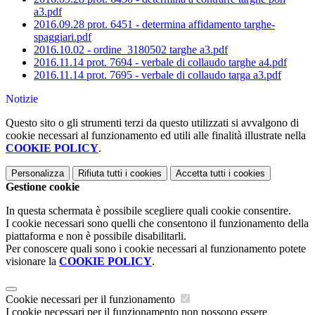
a3.pdf
2016.09.28 prot. 6451 - determina affidamento targhe-
spaggiari.pdf
2016.10.02 - ordine_3180502 targhe a3.pdf
2016.11.14 prot. 7694 - verbale di collaudo targhe a4.pdf
2016.11.14 prot. 7695 - verbale di collaudo targa a3.pdf
Notizie
Questo sito o gli strumenti terzi da questo utilizzati si avvalgono di
cookie necessari al funzionamento ed utili alle finalità illustrate nella
COOKIE POLICY
.
Personalizza
Rifiuta tutti
i cookies
Accetta tutti
i cookies
Gestione cookie
In questa schermata è possibile scegliere quali cookie consentire.
I cookie necessari sono quelli che consentono il funzionamento della
piattaforma e non è possibile disabilitarli.
Per conoscere quali sono i cookie necessari al funzionamento potete
visionare la
COOKIE POLICY
.
Cookie necessari per il funzionamento
I cookie necessari per il funzionamento non possono essere